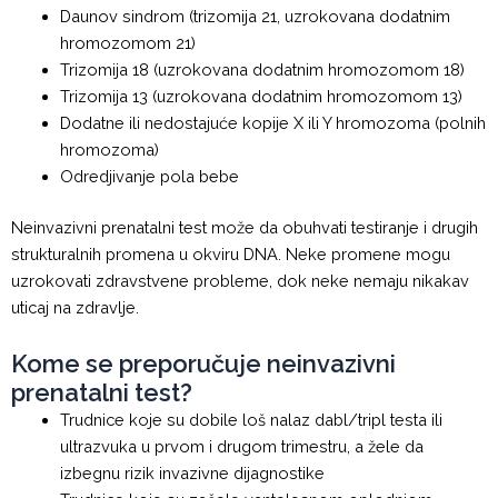
Daunov sindrom (trizomija 21, uzrokovana dodatnim
hromozomom 21)
Trizomija 18 (uzrokovana dodatnim hromozomom 18)
Trizomija 13 (uzrokovana dodatnim hromozomom 13)
Dodatne ili nedostajuće kopije X ili Y hromozoma (polnih
hromozoma)
Odredjivanje pola bebe
Neinvazivni prenatalni test može da obuhvati testiranje i drugih
strukturalnih promena u okviru DNA. Neke promene mogu
uzrokovati zdravstvene probleme, dok neke nemaju nikakav
uticaj na zdravlje.
Kome se preporučuje neinvazivni
prenatalni test?
Trudnice koje su dobile loš nalaz dabl/tripl testa ili
ultrazvuka u prvom i drugom trimestru, a žele da
izbegnu rizik invazivne dijagnostike