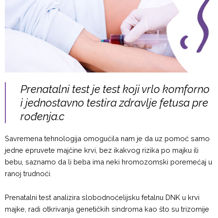
Prenatalni test je test koji vrlo komforno
i jednostavno testira zdravlje fetusa pre
rođenja.c
Savremena tehnologija omogućila nam je da uz pomoć samo
jedne epruvete majčine krvi, bez ikakvog rizika po majku ili
bebu, saznamo da li beba ima neki hromozomski poremećaj u
ranoj trudnoći.
Prenatalni test analizira slobodnoćelijsku fetalnu DNK u krvi
majke, radi otkrivanja genetičkih sindroma kao što su trizomije