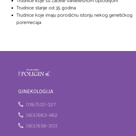
Trudnice koje su začele vantelesnom oplodnjom
Trudnice starije od 35 godina
Trudnice koje imaju porodičnu istoriju nekog genetičkog
poremećaja
GINEKOLOGIJA
018/532-327
063/683-462
063/636-303