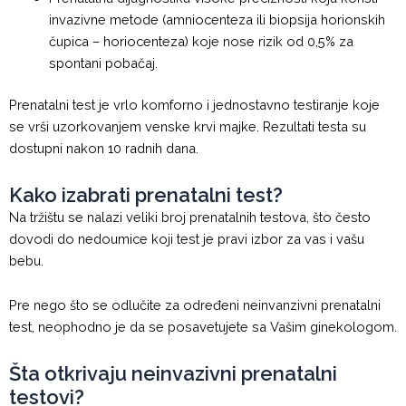
invazivne metode (amniocenteza ili biopsija horionskih
čupica – horiocenteza) koje nose rizik od 0,5% za
spontani pobačaj.
Prenatalni test je vrlo komforno i jednostavno testiranje koje
se vrši uzorkovanjem venske krvi majke. Rezultati testa su
dostupni nakon 10 radnih dana.
Kako izabrati prenatalni test?
Na tržištu se nalazi veliki broj prenatalnih testova, što često
dovodi do nedoumice koji test je pravi izbor za vas i vašu
bebu.
Pre nego što se odlučite za određeni neinvanzivni prenatalni
test, neophodno je da se posavetujete sa Vašim ginekologom.
Šta otkrivaju neinvazivni prenatalni
testovi?