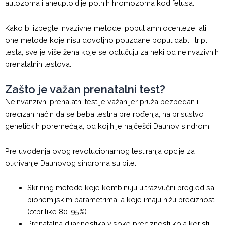
autozoma i aneuploidije polnih hromozoma kod fetusa.
Kako bi izbegle invazivne metode, poput amniocenteze, ali i
one metode koje nisu dovoljno pouzdane poput dabl i tripl
testa, sve je više žena koje se odlučuju za neki od neinvazivnih
prenatalnih testova.
Zašto je važan prenatalni test?
Neinvanzivni prenalatni test je važan jer pruža bezbedan i
precizan način da se beba testira pre rođenja, na prisustvo
genetičkih poremećaja, od kojih je najčešći Daunov sindrom.
Pre uvođenja ovog revolucionarnog testiranja opcije za
otkrivanje Daunovog sindroma su bile:
Skrining metode koje kombinuju ultrazvučni pregled sa
biohemijskim parametrima, a koje imaju nižu preciznost
(otprilike 80-95%)
Prenatalna dijagnostika visoke preciznosti koja koristi