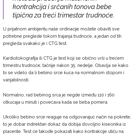
kontrakcija i srčanih tonova bebe
tipična za treći trimestar trudnoće.
U prijatnom ambijentu naše ordinacije možete obaviti sve
potrebne preglede tokom trajanja trudnoće, a jedan od tih
pregleda svakako je i CTG test.
Kardiotokografija ili CTG je test koji se obično vrši u trećem
trimestru trudnoće, tačnije nakon 35. nedelje. Obavlja se kako
bi se videlo da li bebino srce kuca na normalnom stopom i
varijabilnosti.
Normalno, rad bebinog srca je negde između 110 i 160
otkucaja u minuti i povećava kada se beba pomera.
Ukoliko bebino srce reaguje na odgovarajuć način na pokrete,
to je dobar indirektan dokaz da dobija dovoljno kiseonika iz
placente. Test će takođe pokazati kako kontrakcije utiču na