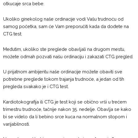
otkucaje srca bebe.
Ukoliko ginekolog naše ordinacije vodi Vašu trudnoću od
samog početka, sam će Vam preporučiti kada da dođete na
CTG test.
Međutim, ukoliko ste preglede obavljali na drugom mestu,
možete odmah pozvati našu ordinaciju i zakazati CTG pregled.
U prijatnom ambijentu naše ordinacije možete obaviti sve
potrebne preglede tokom trajanja trudnoće, a jedan od tih
pregleda svakako je i CTG test.
Kardiotokografija ili CTG je test koji se obično vrši u trećem
trimestru trudnoće, tačnije nakon 35. nedelje. Obavlja se kako
bi se videlo da li bebino srce kuca na normalnom stopom i
varijabilnosti.