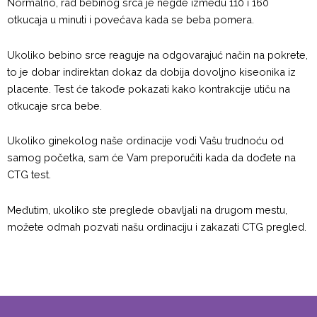
Normalno, rad bebinog srca je negde između 110 i 160
otkucaja u minuti i povećava kada se beba pomera.
Ukoliko bebino srce reaguje na odgovarajuć način na pokrete,
to je dobar indirektan dokaz da dobija dovoljno kiseonika iz
placente. Test će takođe pokazati kako kontrakcije utiču na
otkucaje srca bebe.
Ukoliko ginekolog naše ordinacije vodi Vašu trudnoću od
samog početka, sam će Vam preporučiti kada da dođete na
CTG test.
Međutim, ukoliko ste preglede obavljali na drugom mestu,
možete odmah pozvati našu ordinaciju i zakazati CTG pregled.