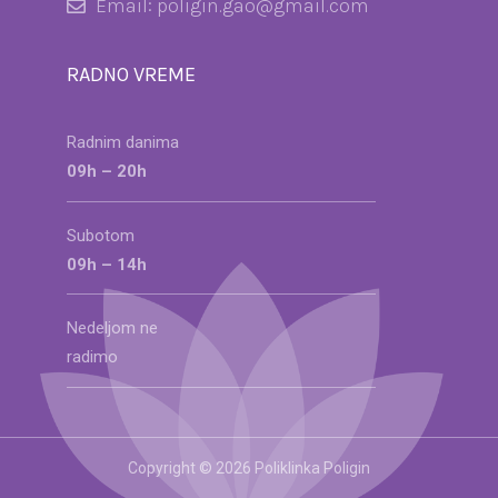
Email: poligin.gao@gmail.com
RADNO VREME
Radnim danima
09h – 20h
Subotom
09h – 14h
Nedeljom ne
radimo
Copyright © 2026 Poliklinka Poligin