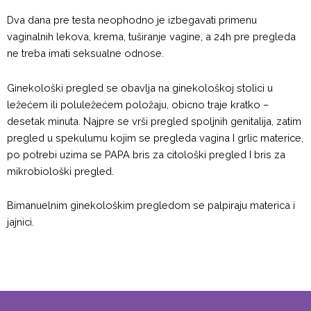
Dva dana pre testa neophodno je izbegavati primenu
vaginalnih lekova, krema, tuširanje vagine, a 24h pre pregleda
ne treba imati seksualne odnose.
Ginekološki pregled se obavlja na ginekološkoj stolici u
ležećem ili poluležećem položaju, obicno traje kratko –
desetak minuta. Najpre se vrši pregled spoljnih genitalija, zatim
pregled u spekulumu kojim se pregleda vagina I grlic materice,
po potrebi uzima se PAPA bris za citološki pregled I bris za
mikrobiološki pregled.
Bimanuelnim ginekološkim pregledom se palpiraju materica i
jajnici.