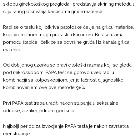
sklopu ginekološkog pregleda I predstavlja skrining metodu u
cilju ranog otkrivanja karcinoma grlića materice.
Radi se o testu koji otkriva patološke ćelije na grliću materice,
koje vremenom mogu prerasti u karcinom. Bris se uzima
pomocu štapića I četkice sa površine grlića I iz kanala grlića
materice.
Od dobijenog uzorka se pravi citološki razmaz koji se gleda
pod mikroskopom. PAPA test se gotovo uvek radi u
kombinaciji sa kolposkopijom, jer je tačnost dijagnostike
kombinovanjem ove dve metode 98%.
Prvi PAPA test treba uraditi nakon stupanja u seksualne
odnose, a zatim jednom godisnje.
Najbolji period za izvodjenje PAPA testa je nakon završetka
menstruacije.