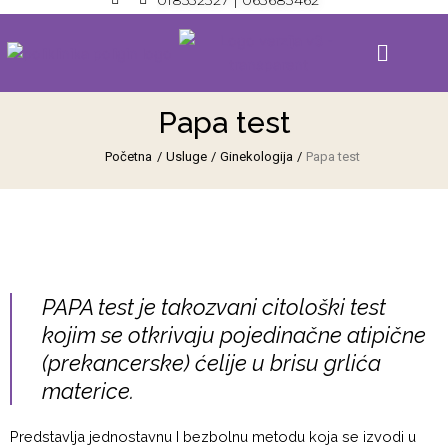
018532327
| 063683462
a
n
Skip
c
s
e
t
to
Menu
b
a
content
o
g
o
r
k
a
m
Papa test
Početna
/
Usluge
/
Ginekologija
/
Papa test
PAPA test je takozvani citološki test
kojim se otkrivaju pojedinačne atipične
(prekancerske) ćelije u brisu grlića
materice.
Predstavlja jednostavnu I bezbolnu metodu koja se izvodi u